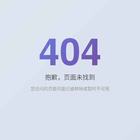
用20分
钟会强制
锁定屏
404
幕，引导
孩子远眺
放松。
家长必
知的健
康使用
抱歉，页面未找到
四原则
您访问的页面可能已被移除或暂时不可用
膀胱镜
检查费
用
第一，遵
循“20-