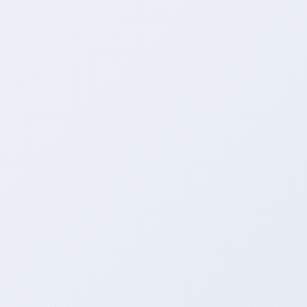
高发的重
限公司
贵阳市花溪区焜瀚国学文武学校
要诱因。
泰安市梦春商贸有限公司
重庆天德信息
研究表
技术有限公司
神州健康美食网
云虹农业
明，6-12
发展文山有限公司
考驾照
河南骏枫科技
岁儿童每
有限公司
合水苹果网
河南众聚达新型建
天使用平
材有限公司荥阳分公司
板学习机
超过1小
时，近视
风险会增
加约
30%。这
不是要否
定学习机
的价值，
而是强调
科学使用