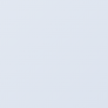
环境光感
应和距离
提醒功能
的产品，
能自动调
节亮度并
提醒孩子
保持30
厘米以上
的阅读距
离。部分
高端儿童
平板学习
机还内置
了“用眼
休息”模
式，每使