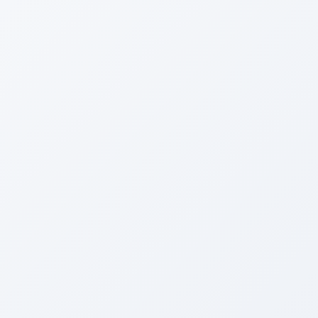
莫斯科
孕
首页
医疗服务介绍
临床科室导航
医疗设备介绍
医保政
策解读
医疗行业资讯
名医专家介绍
就医流程指南
医疗合
作机构
健康管理方案
医疗援助项目
互联网医疗服务
医疗
质量管理
患者满意度反馈
首页
>
医保政策解读
>
抗生素头孢克肟
抗生
🏷 热门标签
素头
做一次核磁共振多少钱
病理检查价格
消
化道出血显像
长沙骨科
治疗膀胱炎哪家
孢克
医院好
医疗行业公共卫生
治疗下肢动脉
肟 - 支
硬化闭塞症哪家医院好
婴儿餐椅可折叠