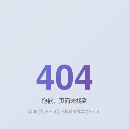
防老化
策略
儿
童钙铁
锌口服
液
在日常操
404
作中，输
液泵管路
防老化需
要医护人
员的主动
干预。光
抱歉，页面未找到
照是加速
管路老化
您访问的页面可能已被移除或暂时不可用
的主要元
凶之一，