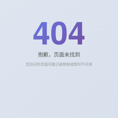
长期服药
的孩子，
404
可以让他
们画出
“药丸超
人”，通
过创意画
将治疗过
抱歉，页面未找到
程游戏
您访问的页面可能已被移除或暂时不可用
化，大大
提升依从
性。
医疗
废弃物管
理
特殊儿
童的创
意画疗